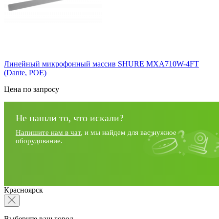
Линейный микрофонный массив SHURE MXA710W-4FT
(Dante, POE)
Цена по запросу
Не нашли то, что искали?
Напишите нам в чат
, и мы найдем для вас нужное
оборудование.
Красноярск
Выберите ваш город