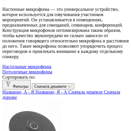
Acoustic Magic
1
Настенные микрофоны — это универсальное устройство,
CleverMic
2
которое используется для озвучивания участников
мероприятий. Он устанавливается в помещениях,
Nureva
2
предназначенных для совещаний, семинаров, конференций.
Phoenix Audio
1
Конструкция микрофонов оптимизирована таким образом,
Shure
6
чтобы качество звукопередачи не сильно зависело от
положения говорящего относительно микрофона и расстояния
Количество микрофонов
до него. Такие микрофоны позволяют упорядочить процесс
переговоров и привлекать внимание к каждому отдельному
6
2
спикеру.
Интерфейсы
Настольные микрофоны
Потолочные микрофоны
LAN
9
Сортировать по:
USB 2.0
5
Аналоговый аудио
5
Фильтры
Сначала дешевле
Название, А - Я
Название, Я - А
Сначала дешевле
Сначала
Беспроводное подключение
дороже
Нет
11
Показать товары
12