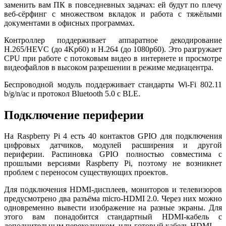
заменить вам ПК в повседневных задачах: ей будут по плечу
веб-сёрфинг с множеством вкладок и работа с тяжёлыми
документами в офисных программах.
Контроллер поддерживает аппаратное декодирование
H.265/HEVC (до 4Kp60) и H.264 (до 1080p60). Это разгружает
CPU при работе с потоковым видео в интернете и просмотре
видеофайлов в высоком разрешении в режиме медиацентра.
Беспроводной модуль поддерживает стандарты Wi-Fi 802.11
b/g/n/ac и протокол Bluetooth 5.0 с BLE.
Подключение периферии
На Raspberry Pi 4 есть 40 контактов GPIO для подключения
цифровых датчиков, модулей расширения и другой
периферии. Распиновка GPIO полностью совместима с
прошлыми версиями Raspberry Pi, поэтому не возникнет
проблем с переносом существующих проектов.
Для подключения HDMI-дисплеев, мониторов и телевизоров
предусмотрено два разъёма micro-HDMI 2.0. Через них можно
одновременно вывести изображение на разные экраны. Для
этого вам понадобится стандартный HDMI-кабель с
дополнительным переходником, или готовый кабель HDMI —