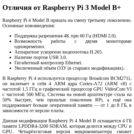
Отличия от Raspberry Pi 3 Model B+
Raspberry Pi 4 Model B пришла на смену третьему поколению.
Основные нововведения:
Поддержка разрешения 4K при 60 Гц (HDMI 2.0).
Возможность работы с двумя мониторами
одновременно.
Аппаратное ускорение видеопотока H.265.
Наличие портов USB 3.0.
Гигабитный контроллер Ethernet.
Увеличенный объём ОЗУ (в старших модификациях).
В Raspberry Pi 4 используется процессор Broadcom BCM2711,
он включает в себя 4 ARM ядра Cortex-A72 (ARM v8) с
частотой 1,5 ГГц и графический процессор GPU VideoCore VI
с частотой 500 МГц. Система на новой архитектуре стала на
50% быстрее, чем прошлые поколения RPi, а ещё она
поддерживает больше оперативной памяти — от 1 до 8 ГБ, в
зависимости от версии платы.
Данная модификация Raspberry Pi 4 Model B оснащается 4 ГБ
памяти LPDDR4-3200 SDRAM, которая делится между CPU и
GPU. Четырёхгиговая версия микрокомпьютера сможет