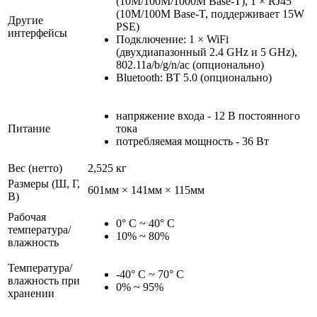
(10M/100M/1000M Base-T), 1 × RJ45
(10M/100M Base-T, поддерживает 15W
Другие
PSE)
интерфейсы
Подключение: 1 × WiFi
(двухдиапазонный 2.4 GHz и 5 GHz),
802.11a/b/g/n/ac (опционально)
Bluetooth: BT 5.0 (опционально)
напряжение входа - 12 В постоянного
Питание
тока
потребляемая мощность - 36 Вт
Вес (нетто)
2,525 кг
Размеры (Ш, Г,
601мм × 141мм × 115мм
В)
Рабочая
0° C ~ 40° C
температура/
10% ~ 80%
влажность
Температура/
-40° C ~ 70° C
влажность при
0% ~ 95%
хранении