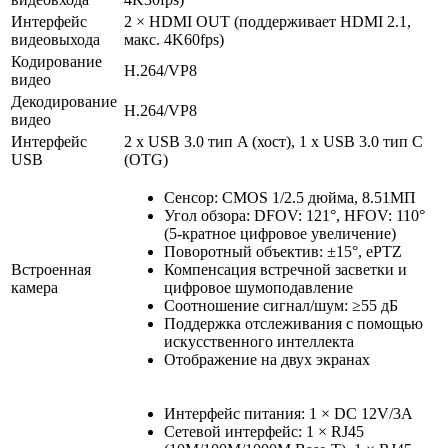
Интерфейс
2 × HDMI OUT (поддерживает HDMI 2.1,
видеовыхода
макс. 4K60fps)
Кодирование
H.264/VP8
видео
Декодирование
H.264/VP8
видео
Интерфейс
2 x USB 3.0 тип A (хост), 1 x USB 3.0 тип С
USB
(OTG)
Сенсор: CMOS 1/2.5 дюйма, 8.51МП
Угол обзора: DFOV: 121°, HFOV: 110°
(5-кратное цифровое увеличение)
Поворотный объектив: ±15°, ePTZ
Встроенная
Компенсация встречной засветки и
камера
цифровое шумоподавление
Соотношение сигнал/шум: ≥55 дБ
Поддержка отслеживания с помощью
искусственного интеллекта
Отображение на двух экранах
Интерфейс питания: 1 × DC 12V/3A
Сетевой интерфейс: 1 × RJ45